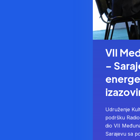
VII Me
– Saraj
energet
izazov
Udruženje Kul
podršku Radio
dio VII Međuna
Sarajevu sa po