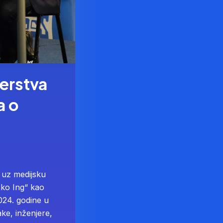
erstva
a o
 uz medijsku
Eko Ing“ kao
024. godine u
ke, inženjere,