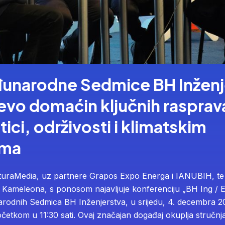
đunarodne Sedmice BH Inženj
evo domaćin ključnih rasprav
ici, održivosti i klimatskim
ima
turaMedia, uz partnere Grapos Expo Energa i IANUBIH, te
 Kameleona, s ponosom najavljuje konferenciju „BH Ing / 
rodnih Sedmica BH Inženjerstva, u srijedu, 4. decembra 2
četkom u 11:30 sati. Ovaj značajan događaj okuplja stručnja