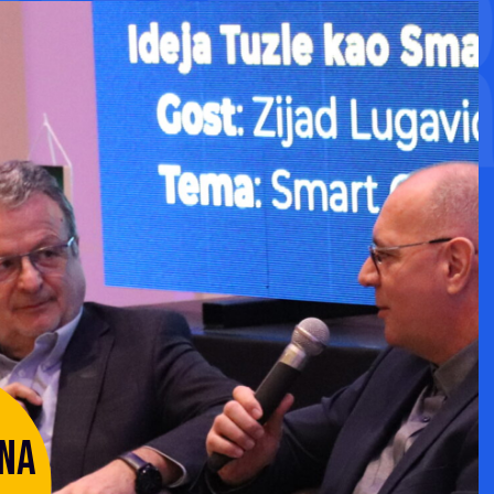
EERIN
 NA