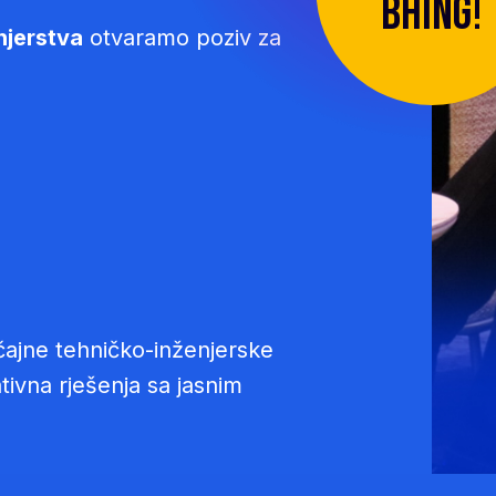
BHING!
njerstva
otvaramo poziv za
čajne tehničko-inženjerske
ativna rješenja sa jasnim