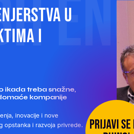
ENGIN
enjerstva u
ktima i
o ikada treba snažne,
e domaće kompanije
enja, inovacije i nove
prijavi se
g opstanka i razvoja privrede.