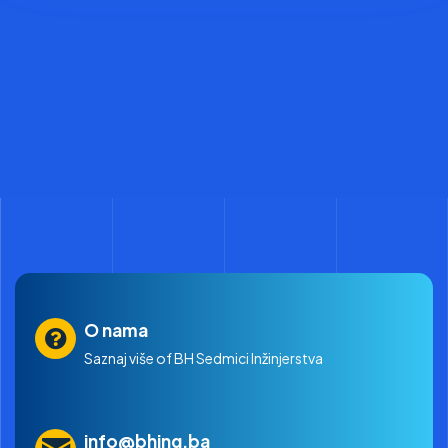
O nama
Saznaj više of BH Sedmici Inžinjerstva
info@bhing.ba