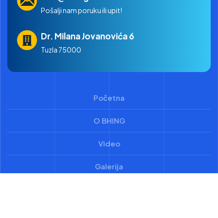
Pošalji nam poruku ili upit!
Dr. Milana Jovanovića 6
Tuzla 75000
Početna
O BHING
Video
Galerija
Colosseum © 2024 / Alen Husarkić